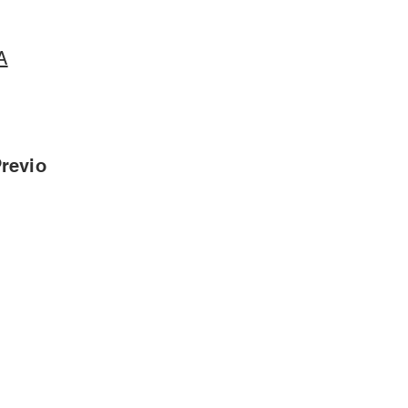
A
revio