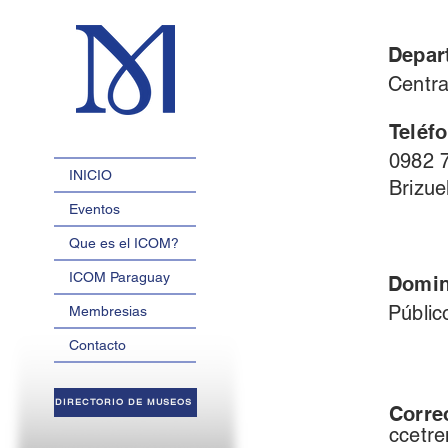
Depar
Centra
Teléf
0982 7
INICIO
Brizue
Eventos
Que es el ICOM?
ICOM Paraguay
Domin
Públic
Membresias
Contacto
DIRECTORIO DE MUSEOS
Corre
ccetr