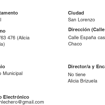
tamento
Ciudad
l
San Lorenzo
Dirección (Call
ono
Calle España cas
63 476 (Alicia
Chaco
la)
io
Director/a y En
o Municipal
No tiene
Alicia Brizuela
o Electrónico
enlechero@gmail.com