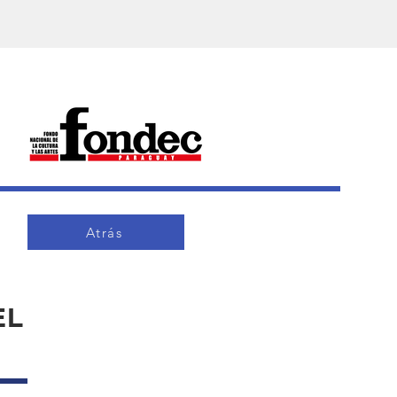
Atrás
EL