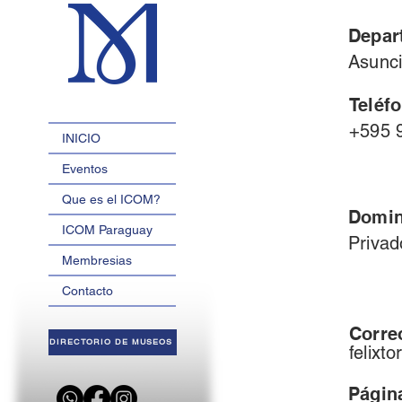
Depar
Asunci
Teléf
+595 
INICIO
Eventos
Que es el ICOM?
Domin
ICOM Paraguay
Privad
Membresias
Contacto
Corre
DIRECTORIO DE MUSEOS
felix
Págin