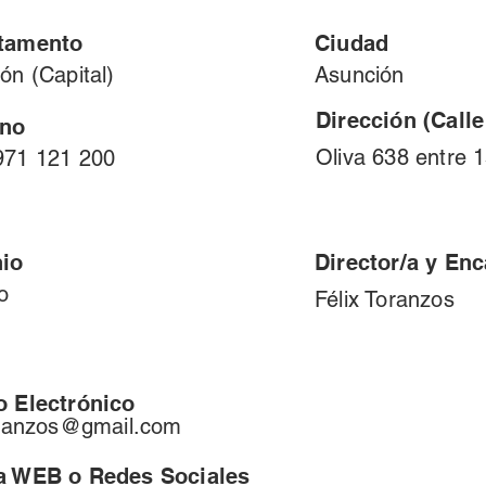
tamento
Ciudad
ón (Capital)
Asunción
Dirección (Call
ono
Oliva 638 entre 
971 121 200
io
Director/a y En
o
Félix Toranzos
o Electrónico
toranzos@gmail.com
a WEB o Redes Sociales