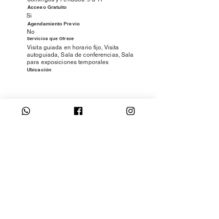
Acceso Gratuito
Si
Agendamiento Previo
No
Servicios que Ofrece
Visita guiada en horario fijo, Visita
autoguiada, Sala de conferencias, Sala
para exposiciones temporales
Ubicación
Datos relevados por:
Laurie Alice Vera Jiménez