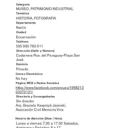
Categoría
MUSEO, PATRIMONIO INDUSTRIAL
Temática
HISTORIA, FOTOGRAFIA
Departamento
Itapúa
Ciudad
Encarnación
Teléfono
595 985 763 911
Dirección (Calle y Número)
Costanera Rca. del Paraguay-Playa San
José
Dominio
Privado
Correo Electrónico
No hay
Página WEB o Redes Sociales
https://www.facebook.com/groups/1998213
03370131/
Director/a y Encargados/as
Sin director
Arq. Graciela Kasprzyk Jasinski,
Asociación Civil Memoria Viva
Horario de Atención (Dias / Hora)
Lunes a viernes: 7:30 a 17:30 Sabados,
domingos y Feriados: 9 a 17